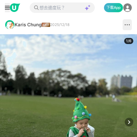
下載App
Karis Chung
2025/12/18
1
/
6
Next