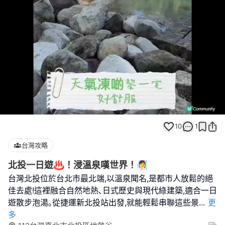
Loaded
:
Unmute
66.67%
10
1
台灣攻略
北投一日遊♨️！浸溫泉嘆世界！🧖‍♀️
台灣北投位於台北市最北端,以溫泉聞名,是都市人放鬆的絕
佳去處!這裡融合自然地熱､日式歷史與現代綠建築,適合一日
遊散步泡湯｡從捷運新北投站出發,就能輕鬆串聯這些景
...
更
多