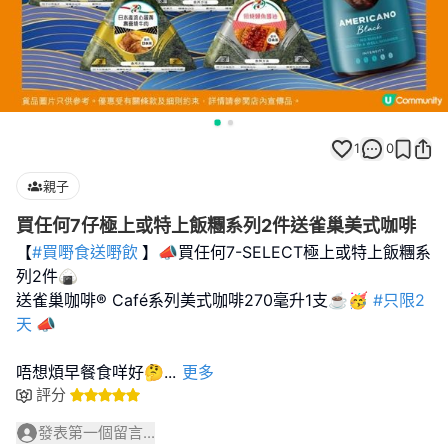
1
0
親子
買任何7仔極上或特上飯糰系列2件送雀巢美式咖啡
【
#買嘢食送嘢飲
】📣買任何7-SELECT極上或特上飯糰系
列2件🍙
送雀巢咖啡® Café系列美式咖啡270毫升1支☕️🥳
#只限2
天
📣
唔想煩早餐食咩好🤔
...
更多
評分
發表第一個留言...