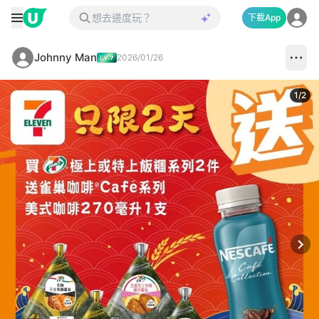
下載App
Johnny Man
2026/01/26
1
/
2
Next