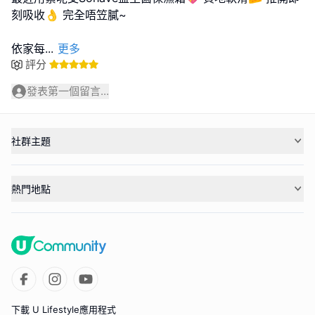
刻吸收👌 完全唔笠膩~
依家每
...
更多
評分
發表第一個留言...
社群主題
熱門地點
下載 U Lifestyle應用程式