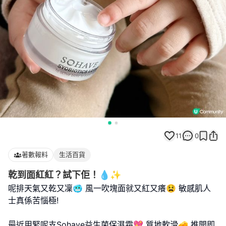
11
0
著數報料
生活百貨
乾到面紅紅？試下佢！💧✨
呢排天氣又乾又凜🥶 風一吹塊面就又紅又癢😫 敏感肌人
士真係苦惱極!
最近用緊呢支Sohave益生菌保濕霜💖 質地軟滑🧀 推開即