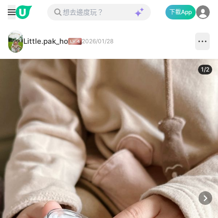
下載App
Little.pak_ho
2026/01/28
1
/
2
Next