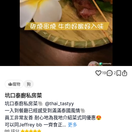
Loaded
:
Unmute
100.00%
19
2
寵物
狗
坑口泰廚私房菜
坑口泰廚私房菜🐘 @thai_tastyy
一入到餐廳已經感受到滿滿泰國風情🐘
員工非常友善 耐心地為我地介紹菜式同優惠😍
可以同Jeffrey bb 一齊食正
...
更多
評分