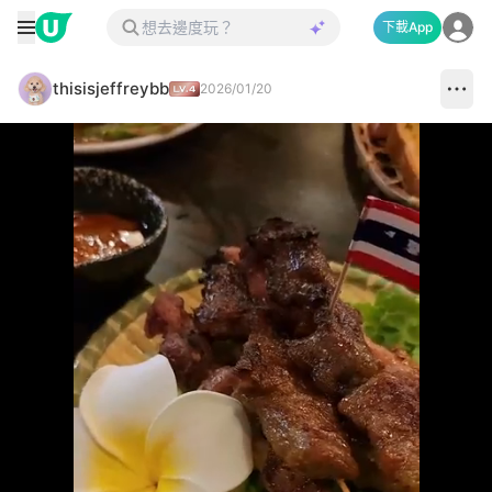
下載App
thisisjeffreybb
2026/01/20