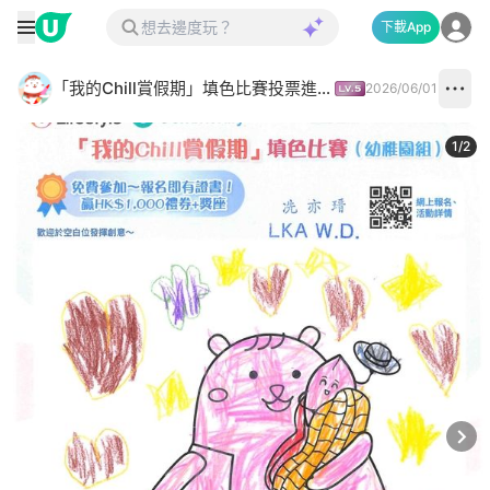
下載App
「我的Chill賞假期」填色比賽投票進行中✅
2026/06/01
1
/
2
Next