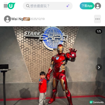
下載App
Wai Ng
2025/12/19
1
/
5
Next