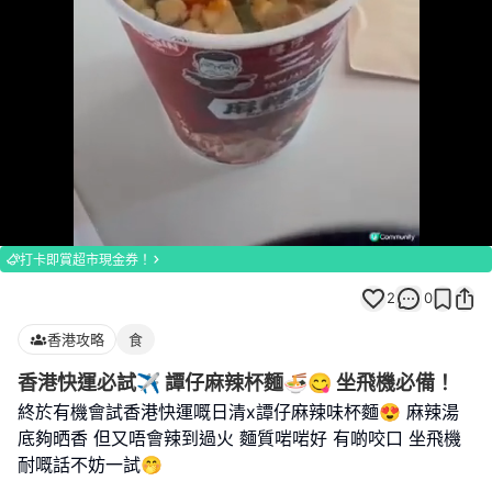
Loaded
:
Unmute
100.00%
打卡即賞超市現金券！
2
0
香港攻略
食
香港快運必試✈️ 譚仔麻辣杯麵🍜😋 坐飛機必備！
終於有機會試香港快運嘅日清x譚仔麻辣味杯麵😍 麻辣湯
底夠晒香 但又唔會辣到過火 麵質啱啱好 有啲咬口 坐飛機
耐嘅話不妨一試🤭