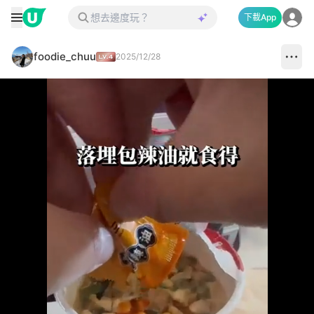
下載App
foodie_chuu
2025/12/28