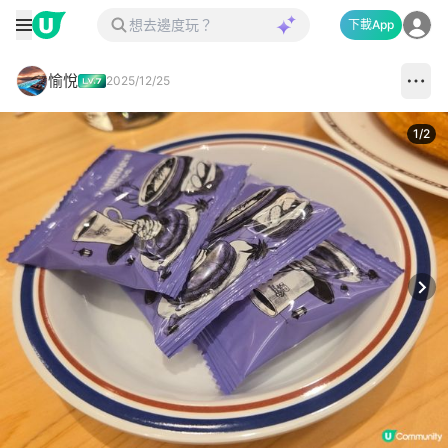
下載App
愉悅
2025/12/25
1
/
2
Next