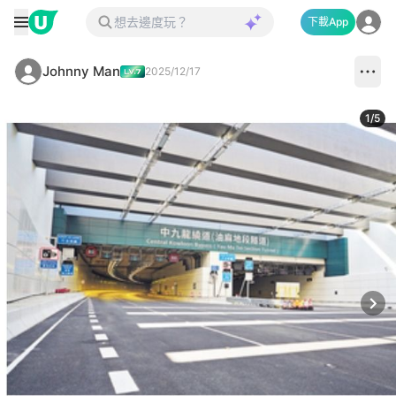
下載App
Johnny Man
2025/12/17
1
/
5
Next