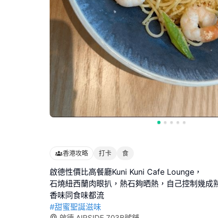
香港攻略
打卡
食
啟德性價比高餐廳Kuni Kuni Cafe Lounge，
石燒紐西蘭肉眼扒，熱石夠晒熱，自己控制幾成熟
#甜蜜聖誕滋味
啟德 AIRSIDE 703B號舖