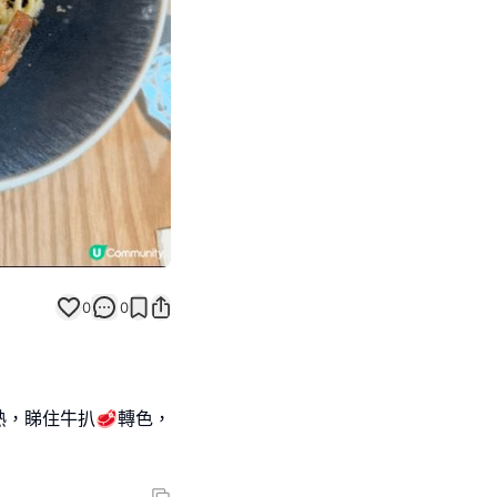
0
0
，睇住牛扒🥩轉色，