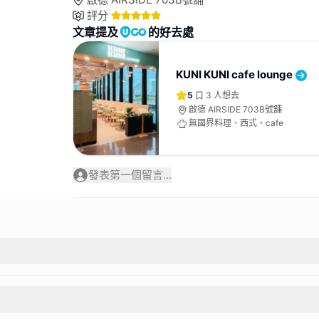
評分
文章提及
的好去處
KUNI KUNI cafe lounge
5
3
人想去
啟德 AIRSIDE 703B號舖
無國界料理、西式、cafe
發表第一個留言...