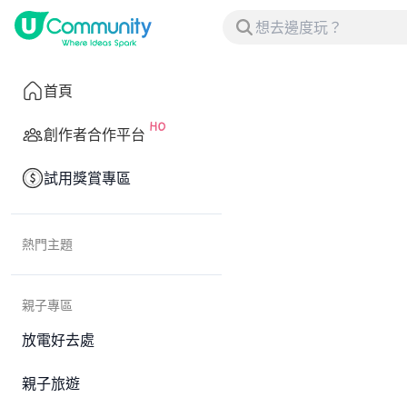
首頁
創作者合作平台
試用獎賞專區
熱門主題
親子專區
放電好去處
親子旅遊