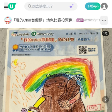
下載App
「我的Chill賞假期」填色比賽投票進行中✅
2026/06/01
1
/
2
Next