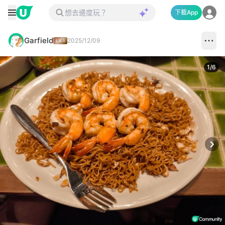
下載App
Garfield
2025/12/09
1
/
6
Next