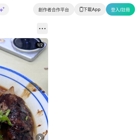
下載App
創作者合作平台
登入/註冊
1
/
2
即睇更多社