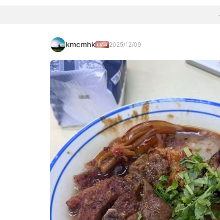
kmcmhk
2025/12/09