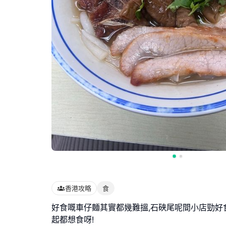
香港攻略
食
好食嘅車仔麵其實都幾難搵,石硤尾呢間小店勁好食
起都想食呀!