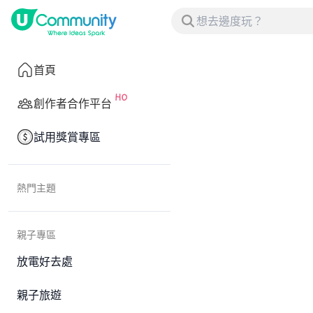
首頁
創作者合作平台
試用獎賞專區
熱門主題
親子專區
放電好去處
親子旅遊