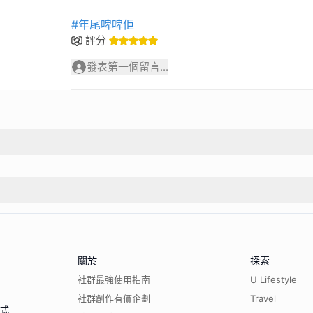
#年尾啤啤佢
評分
發表第一個留言...
關於
探索
社群最強使用指南
U Lifestyle
社群創作有價企劃
Travel
程式