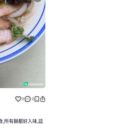
Next slide
返回帖文
0
0
,所有餸都好入味,諗