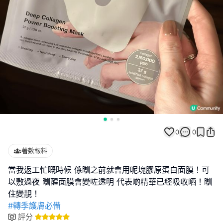
0
0
著數報料
當我返工忙嘅時候 係瞓之前就會用呢塊膠原蛋白面膜！可
以敷過夜 瞓醒面膜會變咗透明 代表啲精華已經吸收晒！瞓
#轉季護膚必備
評分