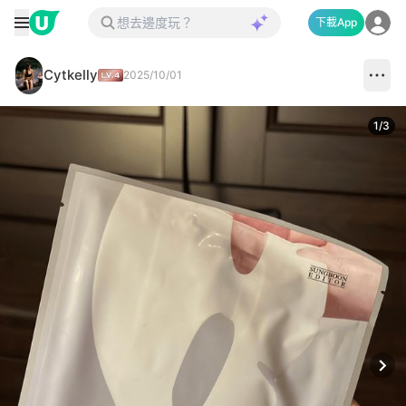
下載App
Cytkelly
2025/10/01
1
/
3
Next