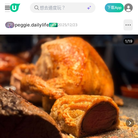
下載App
peggie.dailylife
2025/12/23
1
/
19
Next