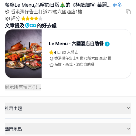
餐廳Le Menu,品嚐節日版🎄的《極緻細嚐･華麗
...
更多
香港灣仔告士打道72號六國酒店1樓
評分
文章提及
的好去處
Le Menu - 六國酒店自助餐
4
80
人想去
香港灣仔告士打道72號六國酒店1樓
海鮮、西式、酒店自助餐
顯示所有留言(
1
)...
社群主題
熱門地點