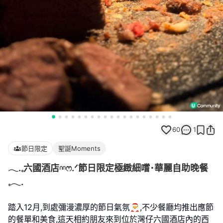
60
1
節日限定
聖誕Moments
𓂃.𓈒六國酒店𓎏ෆ.ᐟ節日限定極緻細嚐･華麗自助晚餐
𓈒𓂃.
踏入12月,到處彌漫濃厚的節日氣氛🎅,不少餐廳均推出應節
的餐單和美食,這天相約朋友來到位於灣仔六國酒店內的西