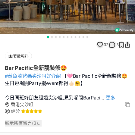
32
3
著數報料
Bar Pacific全新靚裝修🤩
#蒸魚腩爸媽尖沙咀好介紹
【🩷Bar Pacific全新靚裝修🤩
生日包場開Party攪event都得👍🏻🤗】
今日同班好朋友經過尖沙咀,見到呢間BarPaci
...
更多
香港尖沙咀
評分
顯示所有留言(
3
)...