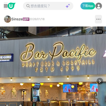
下載App
Sinsze
2026/01/18
1
/
11
Next