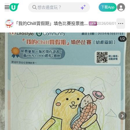
下載App
「我的Chill賞假期」填色比賽投票進行中✅
2026/06/01
1
/
2
Next