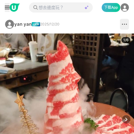
下載App
yan yan
2025/12/20
1
/
6
Next