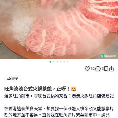
52
3
親子
旺角湊湊台式火鍋茶憩，正呀！😋
漫步旺角鬧市，尋味台式鍋物茶香：湊湊火鍋旺角店體驗記
在香港這個美食天堂，想要找一個既能大快朵頤又能靜享片
刻的地方並不容易。直到我在旺角這片繁華鬧市中，遇見