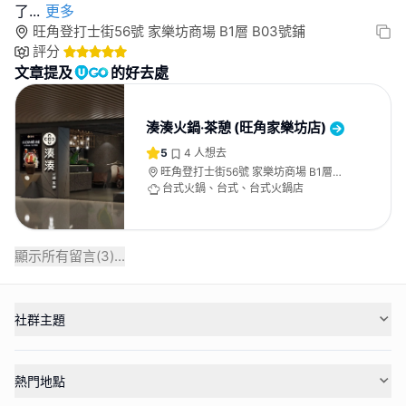
了
...
更多
旺角登打士街56號 家樂坊商場 B1層 B03號鋪
評分
文章提及
的好去處
湊湊火鍋‧茶憩 (旺角家樂坊店)
5
4
人想去
旺角登打士街56號 家樂坊商場 B1層
B03號鋪
台式火鍋、台式、台式火鍋店
顯示所有留言(
3
)...
社群主題
熱門地點