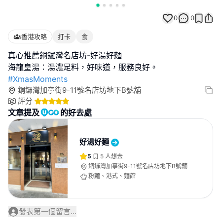
0
0
香港攻略
打卡
食
真心推薦銅鑼灣名店坊-好湯好麵
#XmasMoments
銅鑼灣加寧街9-11號名店坊地下B號舖
評分
文章提及
的好去處
好湯好麵
5
5
人想去
銅鑼灣加寧街9-11號名店坊地下B號舖
粉麵、港式、麵館
發表第一個留言...