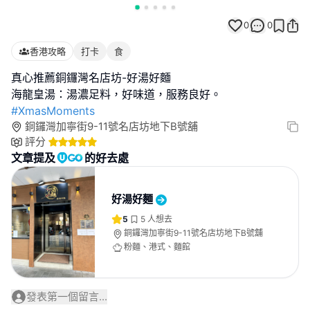
0
0
香港攻略
打卡
食
真心推薦銅鑼灣名店坊-好湯好麵
#XmasMoments
銅鑼灣加寧街9-11號名店坊地下B號舖
評分
文章提及
的好去處
好湯好麵
5
5
人想去
銅鑼灣加寧街9-11號名店坊地下B號舖
粉麵、港式、麵館
發表第一個留言...