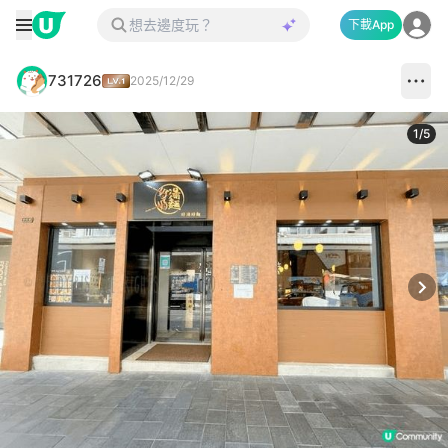
下載App
731726
2025/12/29
1
/
5
Next