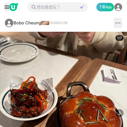
下載App
Bobo Cheung
2026/01/28
1
/
7
Next