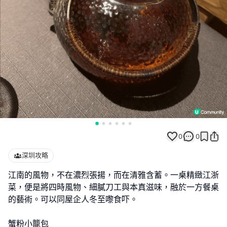
0
0
深圳攻略
江南的風物，不在濃烈張揚，而在清雅含蓄。一桌精緻江浙
菜，便是將四時風物、細膩刀工與本真滋味，融於一方餐桌
的藝術。可以同屋企人冬至嚟食吓。
蟹粉小籠包