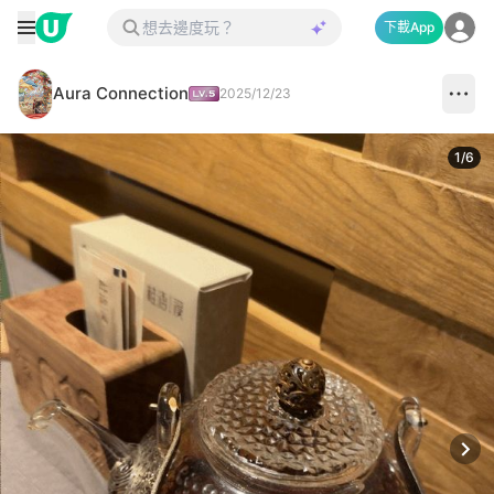
下載App
Aura Connection
2025/12/23
1
/
6
Next