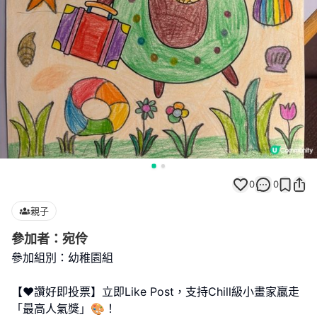
0
0
親子
參加者：宛伶
參加組別：幼稚園組
【❤️讚好即投票】立即Like Post，支持Chill級小畫家贏走
「最高人氣獎」🎨！