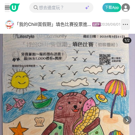
下載App
「我的Chill賞假期」填色比賽投票進行中✅
2026/06/01
1
/
2
Next