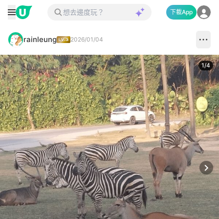
下載App
rainleung
2026/01/04
1
/
4
Next