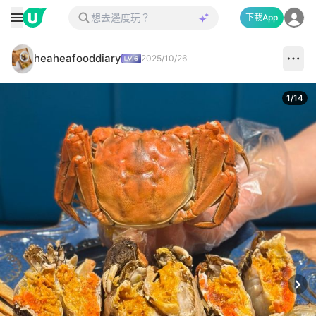
下載App
heaheafooddiary
2025/10/26
1
/
14
Next