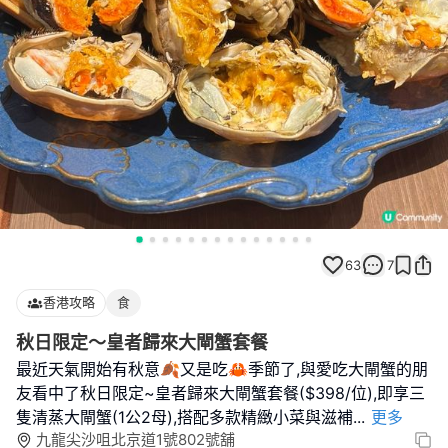
63
7
香港攻略
食
秋日限定～皇者歸來大閘蟹套餐
最近天氣開始有秋意🍂又是吃🦀季節了,與愛吃大閘蟹的朋
友看中了秋日限定~皇者歸來大閘蟹套餐($398/位),即享三
隻清蒸大閘蟹(1公2母),搭配多款精緻小菜與滋補
...
更多
九龍尖沙咀北京道1號802號舖