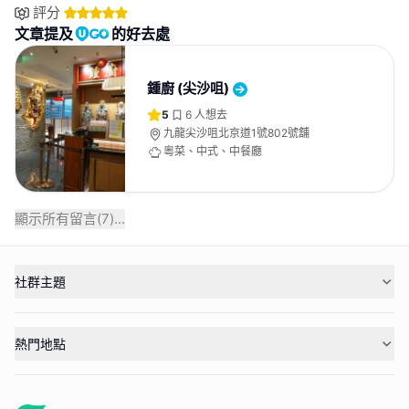
評分
文章提及
的好去處
鍾廚 (尖沙咀)
5
6
人想去
九龍尖沙咀北京道1號802號舖
粵菜、中式、中餐廳
顯示所有留言(
7
)...
社群主題
熱門地點