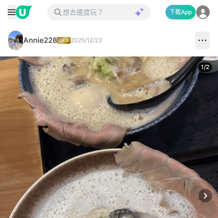
下載App
Annie228
2025/12/23
1
/
2
Next