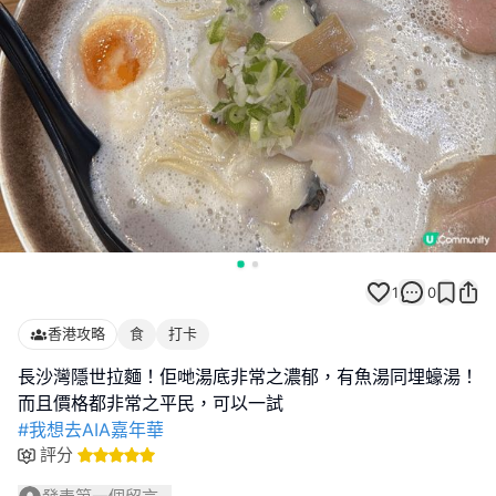
1
0
香港攻略
食
打卡
長沙灣隱世拉麵！佢哋湯底非常之濃郁，有魚湯同埋蠔湯！
#我想去AIA嘉年華
評分