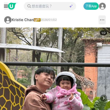
下載App
Kristie Chan
2026/01/02
1
/
2
Next