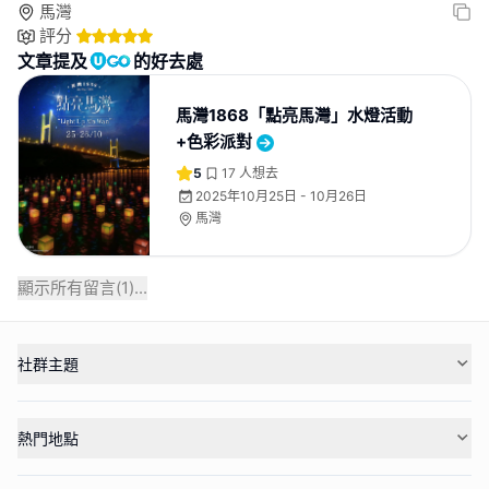
馬灣
評分
文章提及
的好去處
馬灣1868「點亮馬灣」水燈活動
+色彩派對
5
17
人想去
2025年10月25日 - 10月26日
馬灣
顯示所有留言(
1
)...
社群主題
熱門地點