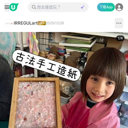
下載App
IRREGULart
2025/12/26
1
/
4
Next