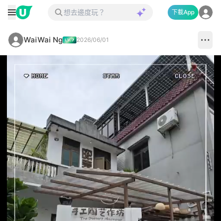
下載App
WaiWai Ng
2026/06/01