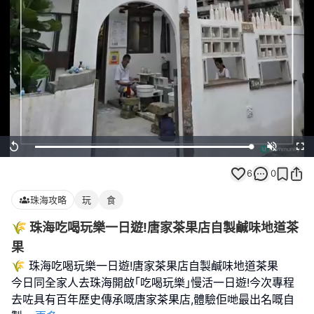
Loaded
:
Replay
Unmute
Full
100.00%
6
0
珠海攻略
玩
食
🌾 珠海吃喝玩樂一日遊!唐家茶果店自製鹹味地道茶
果
🌾 珠海吃喝玩樂一日遊!唐家茶果店自製鹹味地道茶果
今日同全家人去珠海開啟｢吃喝玩樂｣慢活一日遊!今次專程
去咗具有百年歷史傳承嘅唐家茶果店,體驗佢哋最出名嘅自