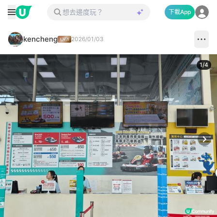
下載App
kencheng
2026/01/03
1
/
4
Next