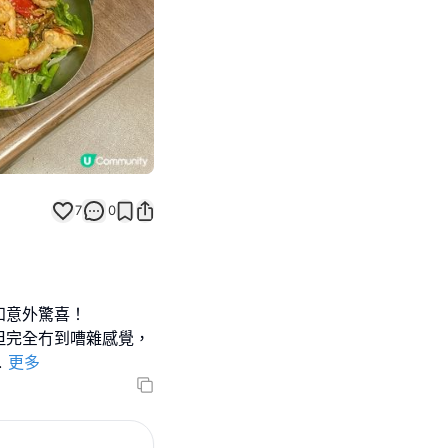
7
0
知意外驚喜！
但完全冇到嘈雜感覺，
.
更多