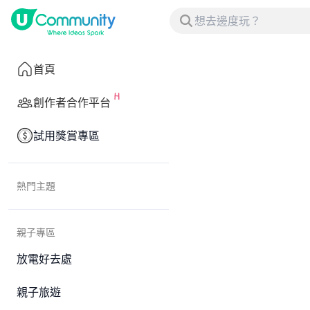
首頁
創作者合作平台
試用獎賞專區
熱門主題
親子專區
放電好去處
親子旅遊