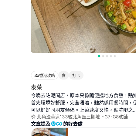
香港攻略
食
打卡
泰菜
今晚去咗呢間店，原本只係隨便搵地方食飯，點
首先環境好舒服，完全唔嘈，雖然係用餐時間，
可以好好同朋友傾偈。上菜速度又快，點咗嘢之
..
北角渣華道133號北角匯三期地下G7-G8號舖
文章提及
的好去處