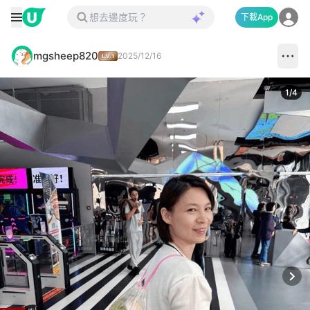
下載App
mgsheep820
2025/12/16
1
/
4
Next