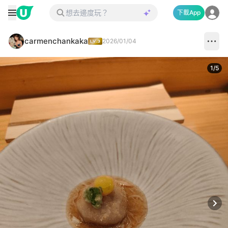
下載App
carmenchankaka
2026/01/04
1
/
5
Next