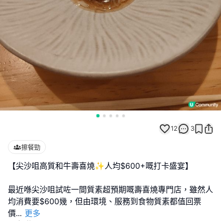
12
3
擦餐勁
【尖沙咀高質和牛壽喜燒✨人均$600+嘅打卡盛宴】
最近喺尖沙咀試咗一間質素超預期嘅壽喜燒專門店，雖然人
均消費要$600幾，但由環境、服務到食物質素都值回票
價
...
更多