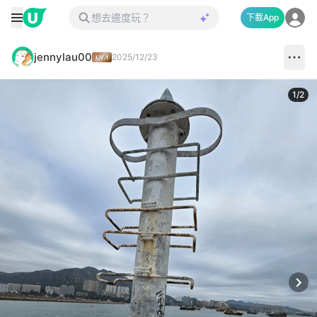
下載App
jennylau00
2025/12/23
1
/
2
Next