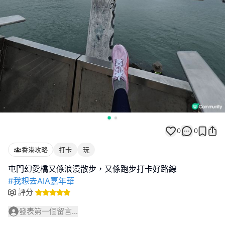
0
0
香港攻略
打卡
玩
#我想去AIA嘉年華
評分
發表第一個留言...