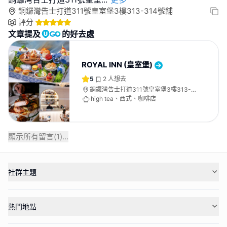
銅鑼灣告士打道311號皇室堡3樓313-314號舖
評分
文章提及
的好去處
ROYAL INN (皇室堡)
5
2
人想去
銅鑼灣告士打道311號皇室堡3樓313-
314號舖
high tea、西式、咖啡店
顯示所有留言(
1
)...
社群主題
熱門地點