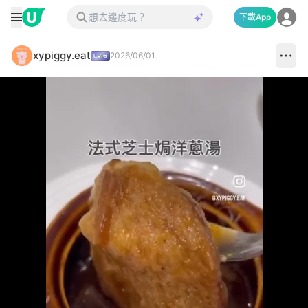
下載App
xypiggy.eat
2026/06/01