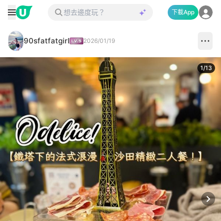
下載App
90sfatfatgirl
2026/01/19
1
/
13
Next