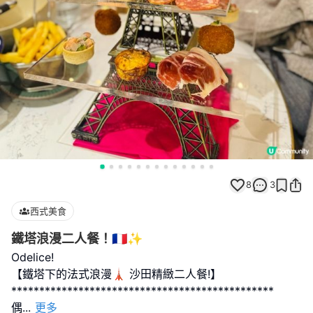
8
3
西式美食
鐵塔浪漫二人餐！🇫🇷✨
Odelice!
【鐵塔下的法式浪漫🗼 沙田精緻二人餐!】
***********************************************
偶
...
更多