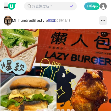
下載App
Mf_hundredlifestyle
2025/12/11
1
/
8
Next