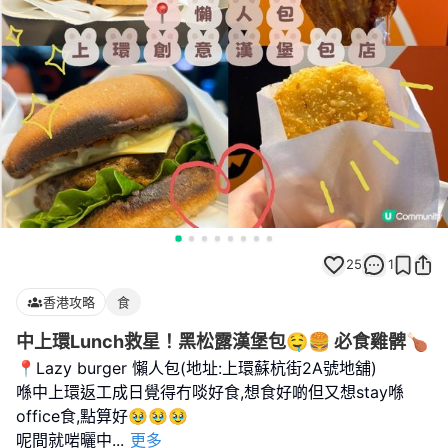
25
1
香港攻略
食
中上環Lunch救星！黑松露漢堡包🤤🍔 必食雞髀🍗
📍Lazy burger 懶人包(地址:上環蘇杭街2A號地舖)
喺中上環返工成日覺得冇啖好食,想食好啲但又想stay喺
office食,點算好🥹🥹🥹
呢間就啱曬中
...
更多