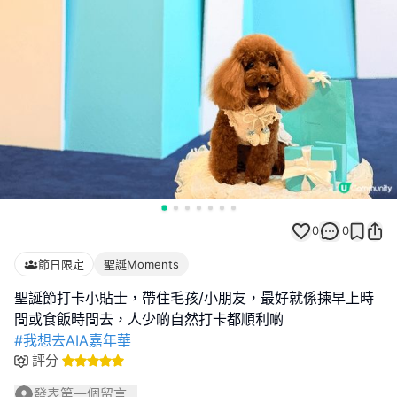
0
0
節日限定
聖誕Moments
聖誕節打卡小貼士，帶住毛孩/小朋友，最好就係揀早上時
#我想去AIA嘉年華
評分
發表第一個留言...