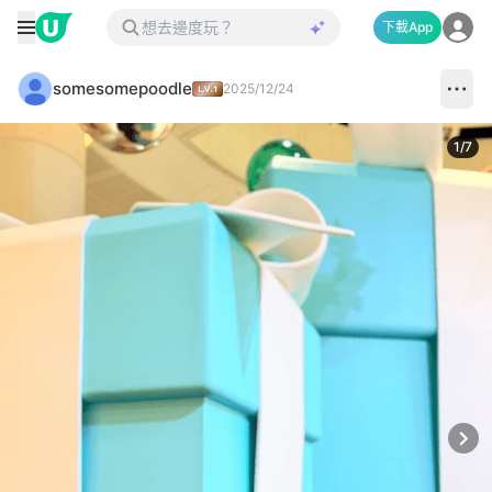
下載App
somesomepoodle
2025/12/24
1
/
7
Next