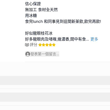
信心保證
無加工 食材全天然
用冰糖
食完lunch 和同事見到這間新茶飲,飲完再飲!
好似龍眼桂花冰
好多龍眼肉及啫喱,幾濃香,間中有食
...
更多
評分
發表第一個留言...