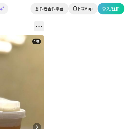
下載App
創作者合作平台
登入/註冊
1
/
6