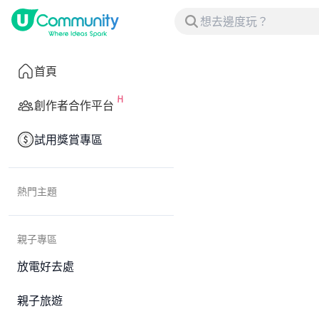
首頁
創作者合作平台
試用獎賞專區
熱門主題
親子專區
放電好去處
親子旅遊