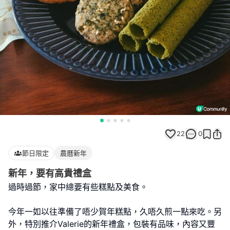
22
0
節日限定
農曆新年
新年，要有高貴禮盒
過時過節，家中總要有些糕點及美食。
今年一如以往準備了唔少賀年糕點，久唔久煎一點來吃。另
外，特別推介Valerie的新年禮盒，包裝有品味，內容又豐