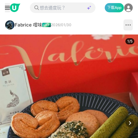
下載App
Fabrice 嚐味
2026/01/30
1
/
5
Next