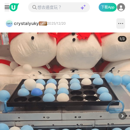
下載App
crystalyuky
2025/12/20
1
/
3
Next