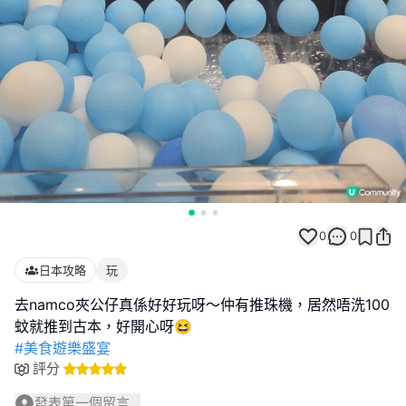
0
0
日本攻略
玩
去namco夾公仔真係好好玩呀～仲有推珠機，居然唔洗100
#美食遊樂盛宴
評分
發表第一個留言...