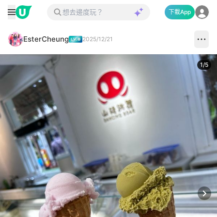
下載App
EsterCheung
2025/12/21
1
/
5
Next