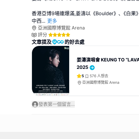
香港亞博9場連爆滿,姜濤以《Boulder》､《白
中西
...
更多
亞洲國際博覽館 Arena
評分
文章提及
的好去處
姜濤演唱會 KEUNG TO “LAVA”
2025
5
576
人想去
亞洲國際博覽館 Arena
發表第一個留言...