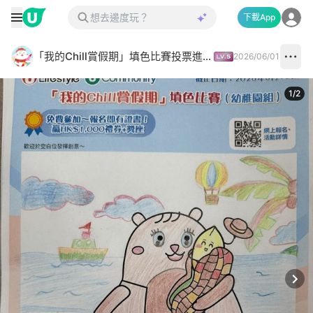
下載App
「我的Chill賞假期」填色比賽投票進行中✅
2026/06/01
1
/
2
Next