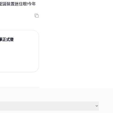
聖誕裝置迷住眼!今年
擊正式登