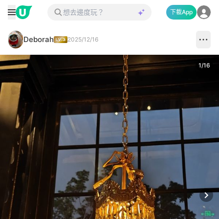
下載App
Deborah
2025/12/16
1
/
16
Next