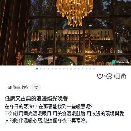
4
1
旅遊攻略
食
低調又古典的浪漫燭光晚餐
在冬日的寒冷中,在那裏能找到一些暖意呢?
不如就用燭光溫暖眼目,用美食溫暖肚腹,用浪漫的環境與愛
人的陪伴溫暖心窩,使這個冬夜不再寒冷｡