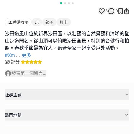
3
0
香港攻略
玩
親子
打卡
沙田道風山位於新界沙田區，以壯觀的自然景觀和清晰的登
山步道聞名。從山頂可以俯瞰沙田全景，特別適合健行和拍
#Xm
...
更多
評分
發表第一個留言...
社群主題
熱門地點