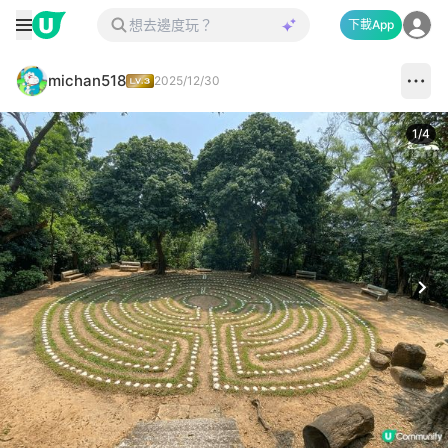
下載App
michan518
2025/12/30
1
/
4
Next