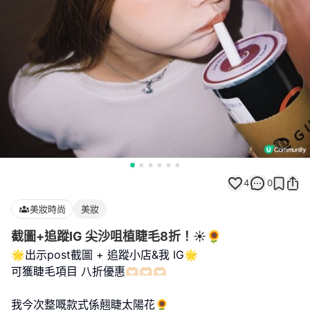
4
0
美妝時尚
美妝
截圖+追蹤IG 尖沙咀植睫毛8折！☀️🌻
🌟出示post截圖 + 追蹤小店&我 IG🌟
可獲睫毛項目 八折優惠🫶🏻🫶🏻🫶🏻
我今次整嘅款式係翹睫太陽花🌻