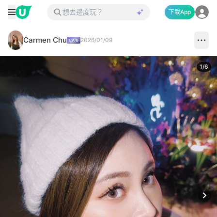
下載App
Carmen Chu
2026/01/09
1
/
6
Next