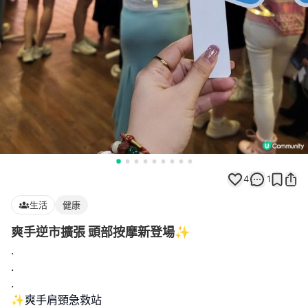
4
1
生活
健康
爽手逆市擴張 頭部按摩新登場✨
.
.
.
✨爽手肩頸急救站