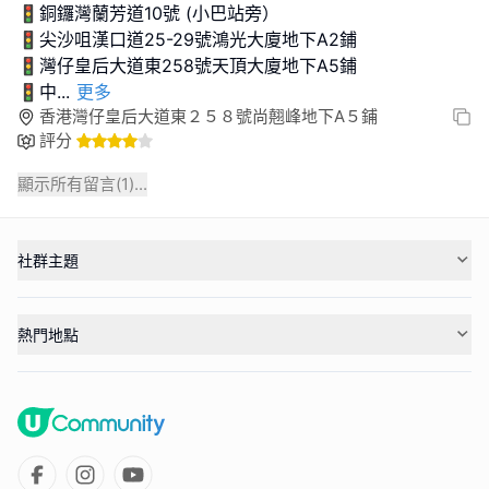
🚦銅鑼灣蘭芳道10號 (小巴站旁）
🚦尖沙咀漢口道25-29號鴻光大廈地下A2鋪
🚦灣仔皇后大道東258號天頂大廈地下A5鋪
🚦中
...
更多
香港灣仔皇后大道東２５８號尚翹峰地下A５鋪
評分
顯示所有留言(
1
)...
社群主題
熱門地點