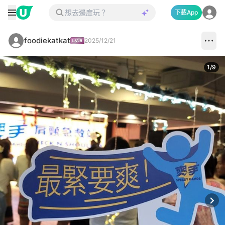
下載App
foodiekatkat
2025/12/21
1
/
9
Next